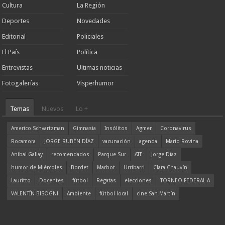
Cultura
La Región
Deportes
Novedades
Editorial
Policiales
El País
Política
Entrevistas
Ultimas noticias
Fotogalerías
Visperhumor
Temas
Nuevos
Lo +
Americo Schvartzman
Gimnasia
Insólitos
Agmer
Coronavirus
Rocamora
JORGE RUBÉN DÍAZ
vacunación
agenda
Mario Rovina
Aníbal Gallay
recomendados
Parque Sur
ATE
Jorge Díaz
humor de Miércoles
Bordet
Marbot
Urribarri
Clara Chauvín
Lauritto
Docentes
fútbol
Regatas
elecciones
TORNEO FEDERAL A
VALENTÍN BISOGNI
Ambiente
fútbol local
cine San Martín