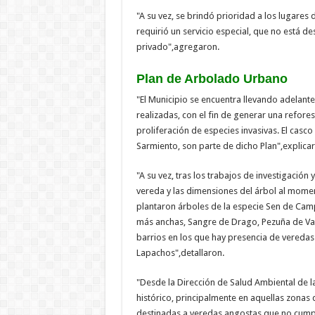
"A su vez, se brindó prioridad a los lugares d
requirió un servicio especial, que no está d
privado",agregaron.
Plan de Arbolado Urbano
"El Municipio se encuentra llevando adelant
realizadas, con el fin de generar una refore
proliferación de especies invasivas. El casco 
Sarmiento, son parte de dicho Plan",explica
"A su vez, tras los trabajos de investigación
vereda y las dimensiones del árbol al moment
plantaron árboles de la especie Sen de Cam
más anchas, Sangre de Drago, Pezuña de Vac
barrios en los que hay presencia de veredas
Lapachos",detallaron.
"Desde la Dirección de Salud Ambiental de l
histórico, principalmente en aquellas zonas
destinadas a veredas angostas que no cumplir