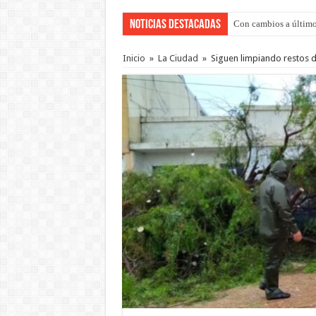
Noticias Destacadas
Con cambios a último
Adopción en Entre Río
Inicio
»
La Ciudad
»
Siguen limpiando restos d