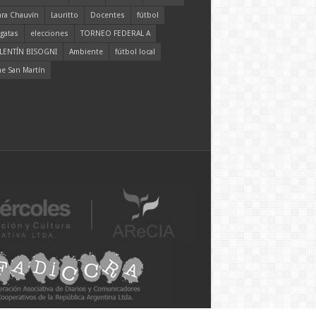
ara Chauvín
Lauritto
Docentes
fútbol
gatas
elecciones
TORNEO FEDERAL A
LENTÍN BISOGNI
Ambiente
fútbol local
ne San Martín