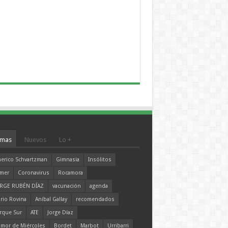
mas
Nuevos
Lo +
erico Schvartzman
Gimnasia
Insólitos
mer
Coronavirus
Rocamora
RGE RUBÉN DÍAZ
vacunación
agenda
rio Rovina
Aníbal Gallay
recomendados
rque Sur
ATE
Jorge Díaz
mor de Miércoles
Bordet
Marbot
Urribarri