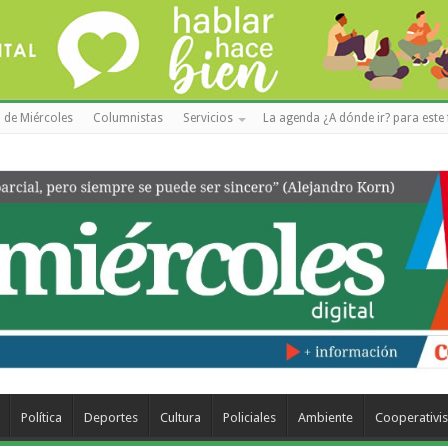
 de Miércoles
Columnistas
Servicios
La agenda ¿A dónde ir? para este 
Política
Deportes
Cultura
Policiales
Ambiente
Cooperativi