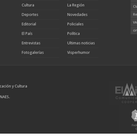
Cultura
La Región
Cl
Deportes
Novedades
Re
VA
Editorial
Policiales
ci
El País
Política
Entrevistas
Ultimas noticias
Fotogalerías
Visperhumor
cación y Cultura
INAES.