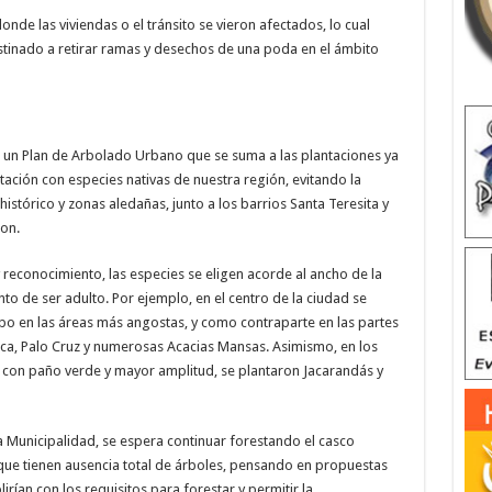
onde las viviendas o el tránsito se vieron afectados, lo cual
estinado a retirar ramas y desechos de una poda en el ámbito
e un Plan de Arbolado Urbano que se suma a las plantaciones ya
stación con especies nativas de nuestra región, evitando la
histórico y zonas aledañas, junto a los barrios Santa Teresita y
ron.
 y reconocimiento, las especies se eligen acorde al ancho de la
o de ser adulto. Por ejemplo, en el centro de la ciudad se
po en las áreas más angostas, y como contraparte en las partes
a, Palo Cruz y numerosas Acacias Mansas. Asimismo, en los
 con paño verde y mayor amplitud, se plantaron Jacarandás y
a Municipalidad, se espera continuar forestando el casco
 que tienen ausencia total de árboles, pensando en propuestas
ían con los requisitos para forestar y permitir la