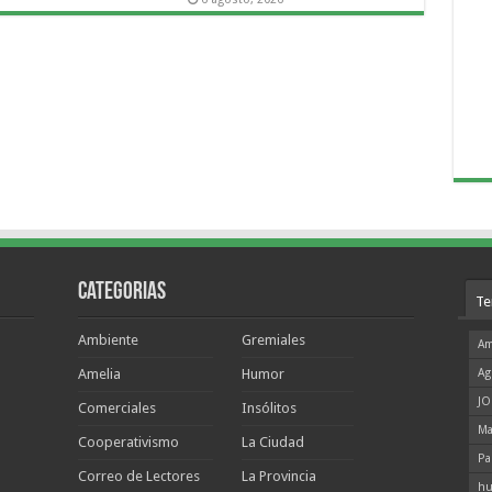
Categorias
Te
Ambiente
Gremiales
Am
Amelia
Humor
Ag
JO
Comerciales
Insólitos
Ma
Cooperativismo
La Ciudad
Pa
Correo de Lectores
La Provincia
hu