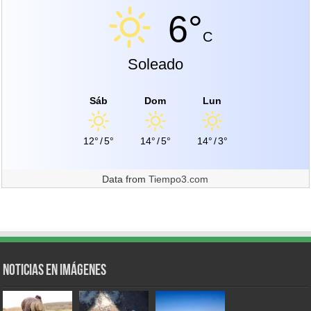
6°
C
Soleado
Sáb
Dom
Lun
12°
/
5°
14°
/
5°
14°
/
3°
Data from
Tiempo3.com
Noticias en Imágenes