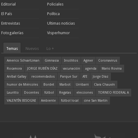
Editorial
Policiales
El País
Política
Entrevistas
Ultimas noticias
Fotogalerías
Visperhumor
Temas
Nuevos
Lo +
Americo Schvartzman
Gimnasia
Insólitos
Agmer
Coronavirus
Rocamora
JORGE RUBÉN DÍAZ
vacunación
agenda
Mario Rovina
Aníbal Gallay
recomendados
Parque Sur
ATE
Jorge Díaz
humor de Miércoles
Bordet
Marbot
Urribarri
Clara Chauvín
Lauritto
Docentes
fútbol
Regatas
elecciones
TORNEO FEDERAL A
VALENTÍN BISOGNI
Ambiente
fútbol local
cine San Martín