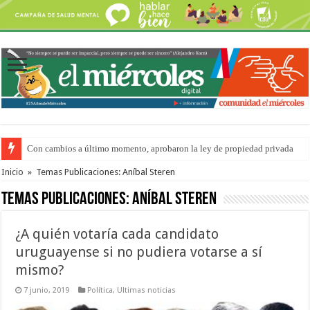
Con cambios a último momento, aprobaron la ley de propiedad privada
Adopción en Entre Ríos: el 35% de los 90 niños, niñas y adolescentes que 
Inicio
»
Temas Publicaciones: Aníbal Steren
Temas Publicaciones:
Aníbal Steren
¿A quién votaría cada candidato
uruguayense si no pudiera votarse a sí
mismo?
7 junio, 2019
Política
,
Ultimas noticias