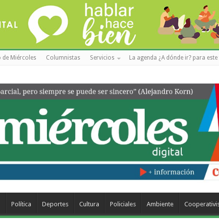
 de Miércoles
Columnistas
Servicios
La agenda ¿A dónde ir? para este 
a
Política
Deportes
Cultura
Policiales
Ambiente
Cooperativ