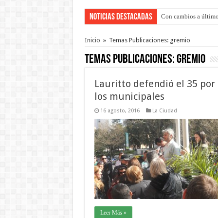
Noticias Destacadas
Con cambios a último
Del viernes 7 al domi
Inicio
»
Temas Publicaciones: gremio
Temas Publicaciones:
gremio
Lauritto defendió el 35 por
los municipales
16 agosto, 2016
La Ciudad
Leer Más »