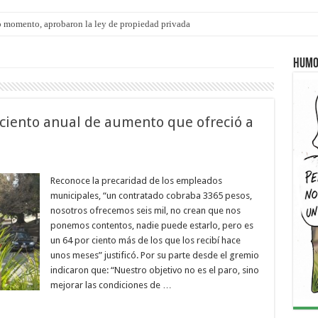
 momento, aprobaron la ley de propiedad privada
ngo 9 de agosto: la agenda ¿A dónde ir? para este finde
Humo
 ciento anual de aumento que ofreció a
Reconoce la precaridad de los empleados
municipales, “un contratado cobraba 3365 pesos,
nosotros ofrecemos seis mil, no crean que nos
ponemos contentos, nadie puede estarlo, pero es
un 64 por ciento más de los que los recibí hace
unos meses” justificó. Por su parte desde el gremio
indicaron que: “Nuestro objetivo no es el paro, sino
mejorar las condiciones de …