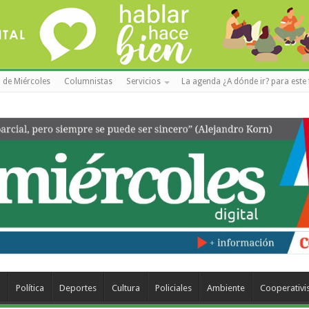
 de Miércoles
Columnistas
Servicios
La agenda ¿A dónde ir? para este 
a
Política
Deportes
Cultura
Policiales
Ambiente
Cooperativ