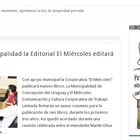
 momento, aprobaron la ley de propiedad privada
s: el 35% de los 90 niños, niñas y adolescentes que esperan una familia tiene CU
Humo
alidad la Editorial El Miércoles editará
Con apoyo municipal la Cooperativa “El Miércoles”
publicará nuevos libros. La Municipalidad de
Concepción del Uruguay y El Miércoles
Comunicación y Cultura Cooperativa de Trabajo
Limitada firmarán un nuevo convenio para la
publicación de seis libros, durante los próximos
tres años. Así quedó acordado durante una
reunión celebrada entre el intendente Martín Oliva
se. …