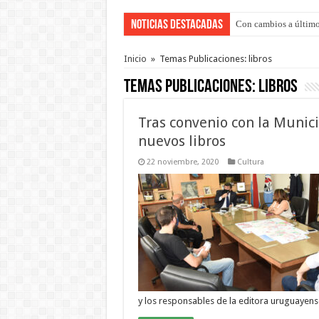
Noticias Destacadas
Con cambios a último
Adopción en Entre Río
Inicio
»
Temas Publicaciones: libros
Temas Publicaciones:
libros
Tras convenio con la Municip
nuevos libros
22 noviembre, 2020
Cultura
y los responsables de la editora uruguayen