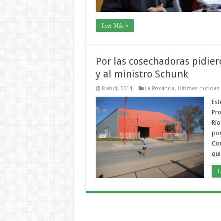
Leer Más »
Por las cosechadoras pidier
y al ministro Schunk
8 abril, 2014
La Provincia
,
Ultimas noticias
Est
Pro
Río
por
Con
qui
L