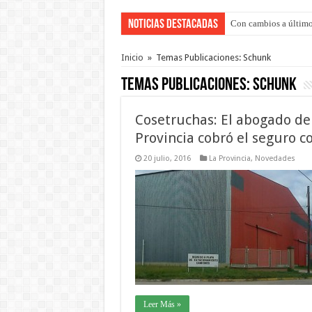
Noticias Destacadas
Adopción en Entre Río
Inicio
»
Temas Publicaciones: Schunk
Temas Publicaciones:
Schunk
Cosetruchas: El abogado de
Provincia cobró el seguro 
20 julio, 2016
La Provincia
,
Novedades
Leer Más »