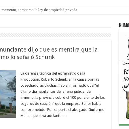
s: el 35% de los 90 niños, niñas y adolescentes que esperan una familia tiene CU
Humo
nunciante dijo que es mentira que la
como lo señaló Schunk
La defensa técnica del ex ministro de la
Producción, Roberto Schunk, en la causa por las
cosechadoras truchas, había informado que “el
último día hábil antes de la feria judicial de
invierno, la provincia cobró el 100 por ciento de los
seguros de caución” que la empresa Senor había
comprometido. Por su parte el abogado Guillermo
Mulet, que lleva adelante …