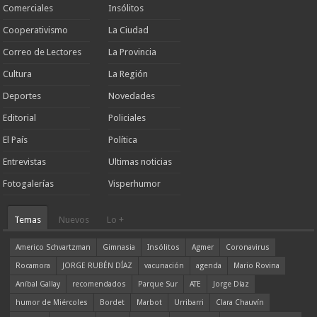
Comerciales
Insólitos
Cooperativismo
La Ciudad
Correo de Lectores
La Provincia
Cultura
La Región
Deportes
Novedades
Editorial
Policiales
El País
Política
Entrevistas
Ultimas noticias
Fotogalerías
Visperhumor
Temas
Nuevos
Lo +
Americo Schvartzman
Gimnasia
Insólitos
Agmer
Coronavirus
Rocamora
JORGE RUBÉN DÍAZ
vacunación
agenda
Mario Rovina
Aníbal Gallay
recomendados
Parque Sur
ATE
Jorge Díaz
humor de Miércoles
Bordet
Marbot
Urribarri
Clara Chauvín