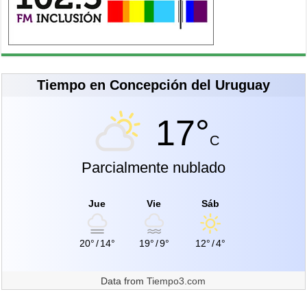
Tiempo en Concepción del Uruguay
17°
C
Parcialmente nublado
Jue
Vie
Sáb
20°
/
14°
19°
/
9°
12°
/
4°
Data from
Tiempo3.com