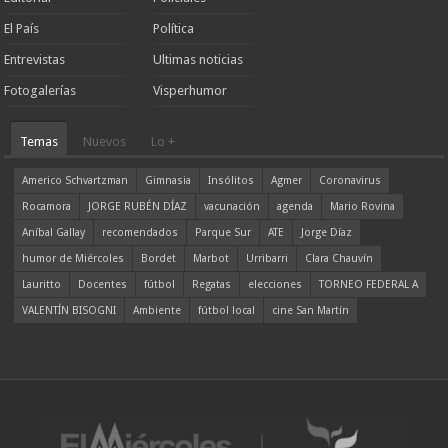
El País
Política
Entrevistas
Ultimas noticias
Fotogalerías
Visperhumor
Temas
Nuevos
Lo +
Americo Schvartzman
Gimnasia
Insólitos
Agmer
Coronavirus
Rocamora
JORGE RUBÉN DÍAZ
vacunación
agenda
Mario Rovina
Aníbal Gallay
recomendados
Parque Sur
ATE
Jorge Díaz
humor de Miércoles
Bordet
Marbot
Urribarri
Clara Chauvín
Lauritto
Docentes
fútbol
Regatas
elecciones
TORNEO FEDERAL A
VALENTÍN BISOGNI
Ambiente
fútbol local
cine San Martín