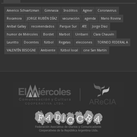
Americo Schvartzman
Gimnasia
Insólitos
Agmer
Coronavirus
Rocamora
JORGE RUBÉN DÍAZ
vacunación
agenda
Mario Rovina
Aníbal Gallay
recomendados
Parque Sur
ATE
Jorge Díaz
humor de Miércoles
Bordet
Marbot
Urribarri
Clara Chauvín
Lauritto
Docentes
fútbol
Regatas
elecciones
TORNEO FEDERAL A
VALENTÍN BISOGNI
Ambiente
fútbol local
cine San Martín