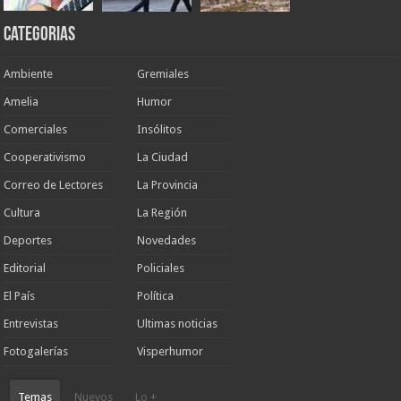
Categorias
Ambiente
Gremiales
Amelia
Humor
Comerciales
Insólitos
Cooperativismo
La Ciudad
Correo de Lectores
La Provincia
Cultura
La Región
Deportes
Novedades
Editorial
Policiales
El País
Política
Entrevistas
Ultimas noticias
Fotogalerías
Visperhumor
Temas
Nuevos
Lo +