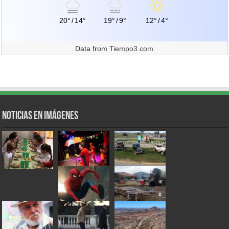
20°
/
14°
19°
/
9°
12°
/
4°
Data from
Tiempo3.com
Noticias en Imágenes