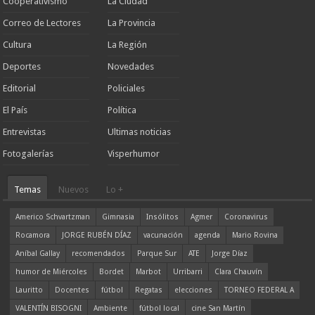
Cooperativismo
La Ciudad
Correo de Lectores
La Provincia
Cultura
La Región
Deportes
Novedades
Editorial
Policiales
El País
Política
Entrevistas
Ultimas noticias
Fotogalerías
Visperhumor
Temas
Nuevos
Lo +
Americo Schvartzman
Gimnasia
Insólitos
Agmer
Coronavirus
Rocamora
JORGE RUBÉN DÍAZ
vacunación
agenda
Mario Rovina
Aníbal Gallay
recomendados
Parque Sur
ATE
Jorge Díaz
humor de Miércoles
Bordet
Marbot
Urribarri
Clara Chauvín
Lauritto
Docentes
fútbol
Regatas
elecciones
TORNEO FEDERAL A
VALENTÍN BISOGNI
Ambiente
fútbol local
cine San Martín