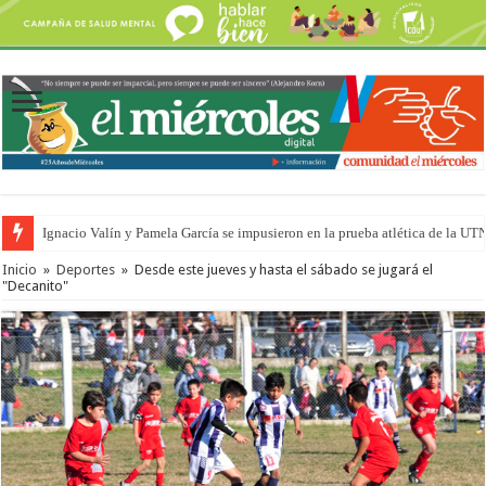
Ignacio Valín y Pamela García se impusieron en la prueba atlética de la UT
Traigo el litoral en mi canción: 100 años de Aníbal Sampayo
Inicio
»
Deportes
»
Desde este jueves y hasta el sábado se jugará el
"Decanito"