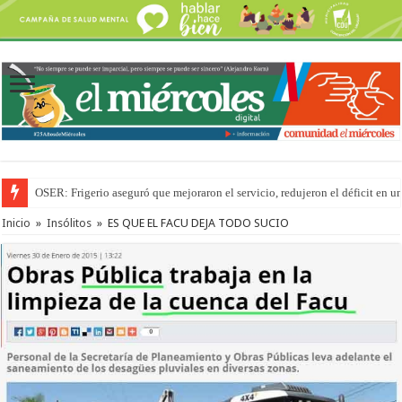
OSER: Frigerio aseguró que mejoraron el servicio, redujeron el déficit e
Por primera vez hicieron una cirugía de reconstrucción torácica en el Hospi
Inicio
»
Insólitos
»
ES QUE EL FACU DEJA TODO SUCIO