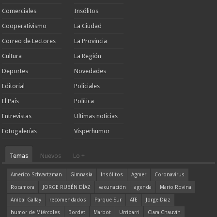
Comerciales
Insólitos
Cooperativismo
La Ciudad
Correo de Lectores
La Provincia
Cultura
La Región
Deportes
Novedades
Editorial
Policiales
El País
Política
Entrevistas
Ultimas noticias
Fotogalerías
Visperhumor
Temas
Nuevos
Lo +
Americo Schvartzman
Gimnasia
Insólitos
Agmer
Coronavirus
Rocamora
JORGE RUBÉN DÍAZ
vacunación
agenda
Mario Rovina
Aníbal Gallay
recomendados
Parque Sur
ATE
Jorge Díaz
humor de Miércoles
Bordet
Marbot
Urribarri
Clara Chauvín