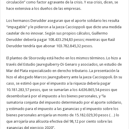
circulación” como factor agravante de la crisis. Y esa crisis, dicen, se
hace extensiva a los dueños de las empresas.
Los hermanos Derudder aseguran que el aporte solidario les resulta
“impagable” y le pidieron a la jueza Caccioppoli que dicte una medida
cautelar de no innovar. Según sus propios cálculos, Guillermo
Derudder debería pagar 108.433.294,83 pesos; mientras que Raúl
Derudder tendría que abonar 103.782.845,32 pesos.
El planteo de Sborovsky está hecho en los mismos términos. Lo hizo a
través del Estudio Jaureguiberry-Di Genaro y asociados, un estudio de
Mar del Plata especializado en derecho tributario. La presentación la
hizo el abogado Marcos Jaureguiberry ante la jueza Caccioppoli. En su
caso, se estimó que por el impuesto a la riqueza debería pagar
10.181.283,57 pesos, que se sumarían a los 4.636.865,54 pesos que
desembolsará por el impuesto a los bienes personales, y “la
sumatoria conjunta del impuesto determinado por el aporte solidario,
y estimado para el impuesto a las ganancias y el impuesto sobre los
bienes personales arrojaría un monto de 15.182.029,30 pesos (…) lo
que arrojaría una alícuota efectiva del 98,12 por ciento sobre las
ganancias del ejercicio 2020”.