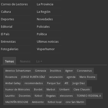
Correo de Lectores
La Provincia
Cultura
La Región
Deportes
Novedades
Editorial
Policiales
El País
Política
Entrevistas
Ultimas noticias
Fotogalerías
Visperhumor
Temas
Nuevos
Lo +
Americo Schvartzman
Gimnasia
Insólitos
Agmer
Coronavirus
Rocamora
JORGE RUBÉN DÍAZ
vacunación
agenda
Mario Rovina
Aníbal Gallay
recomendados
Parque Sur
ATE
Jorge Díaz
humor de Miércoles
Bordet
Marbot
Urribarri
Clara Chauvín
Lauritto
Docentes
fútbol
Regatas
elecciones
TORNEO FEDERAL A
VALENTÍN BISOGNI
Ambiente
fútbol local
cine San Martín