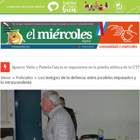
Ignacio Valín y Pamela García se impusieron en la prueba atlética de la UT
Traigo el litoral en mi canción: 100 años de Aníbal Sampayo
Inicio
»
Policiales
»
Los testigos de la defensa: entre posibles imputados y
lo intrascendente