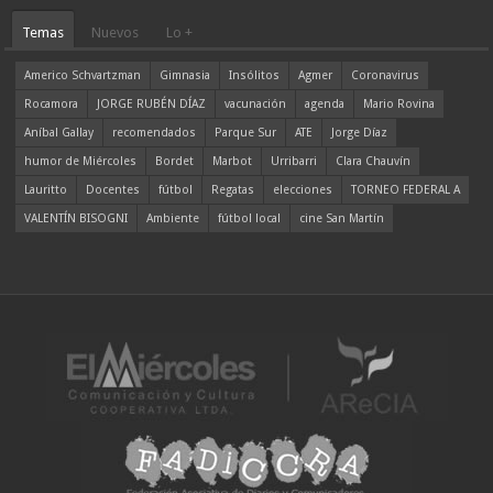
Temas
Nuevos
Lo +
Americo Schvartzman
Gimnasia
Insólitos
Agmer
Coronavirus
Rocamora
JORGE RUBÉN DÍAZ
vacunación
agenda
Mario Rovina
Aníbal Gallay
recomendados
Parque Sur
ATE
Jorge Díaz
humor de Miércoles
Bordet
Marbot
Urribarri
Clara Chauvín
Lauritto
Docentes
fútbol
Regatas
elecciones
TORNEO FEDERAL A
VALENTÍN BISOGNI
Ambiente
fútbol local
cine San Martín