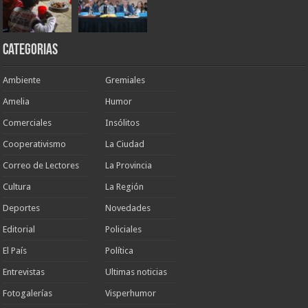
Categorias
Ambiente
Gremiales
Amelia
Humor
Comerciales
Insólitos
Cooperativismo
La Ciudad
Correo de Lectores
La Provincia
Cultura
La Región
Deportes
Novedades
Editorial
Policiales
El País
Política
Entrevistas
Ultimas noticias
Fotogalerías
Visperhumor