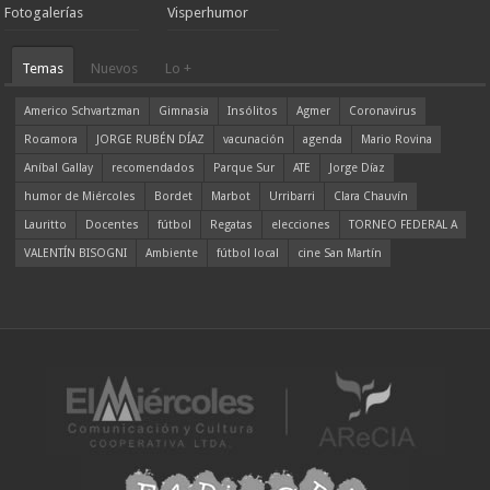
Fotogalerías
Visperhumor
Temas
Nuevos
Lo +
Americo Schvartzman
Gimnasia
Insólitos
Agmer
Coronavirus
Rocamora
JORGE RUBÉN DÍAZ
vacunación
agenda
Mario Rovina
Aníbal Gallay
recomendados
Parque Sur
ATE
Jorge Díaz
humor de Miércoles
Bordet
Marbot
Urribarri
Clara Chauvín
Lauritto
Docentes
fútbol
Regatas
elecciones
TORNEO FEDERAL A
VALENTÍN BISOGNI
Ambiente
fútbol local
cine San Martín