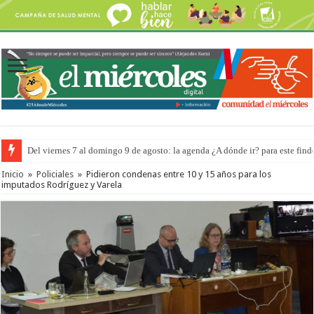
Del viernes 7 al domingo 9 de agosto: la agenda ¿A dónde ir? para este find
El frío y el viento no impidieron que en La Histórica se expresaran
Inicio
»
Policiales
»
Pidieron condenas entre 10 y 15 años para los
imputados Rodríguez y Varela