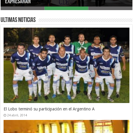
ir? para este finde
expresaran
incertidumbres
Ultimas Noticias
El Lobo terminó su participación en el Argentino A
24 abril, 2014