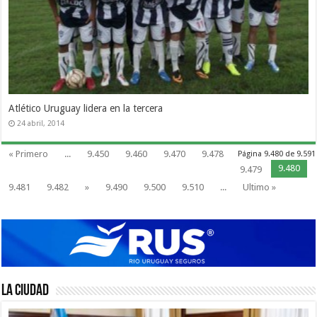
Atlético Uruguay lidera en la tercera
24 abril, 2014
« Primero
...
9.450
9.460
9.470
9.478
Página 9.480 de 9.591
9.480
9.479
9.481
9.482
»
9.490
9.500
9.510
...
Ultimo »
La Ciudad