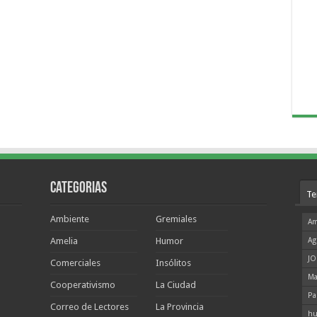
Categorias
Te
Ambiente
Gremiales
Am
Amelia
Humor
Ag
JO
Comerciales
Insólitos
Ma
Cooperativismo
La Ciudad
Pa
Correo de Lectores
La Provincia
hu