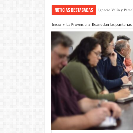
Noticias Destacadas
Ignacio Valín y Pamel
Traigo el litoral en 
Inicio
»
La Provincia
»
Reanudan las paritarias 