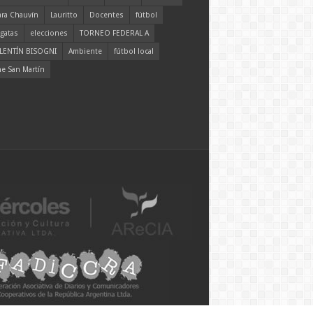
ara Chauvín
Lauritto
Docentes
fútbol
gatas
elecciones
TORNEO FEDERAL A
LENTÍN BISOGNI
Ambiente
fútbol local
ne San Martín