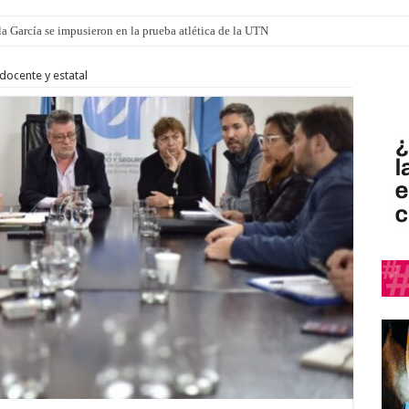
a García se impusieron en la prueba atlética de la UTN
mi canción: 100 años de Aníbal Sampayo
docente y estatal