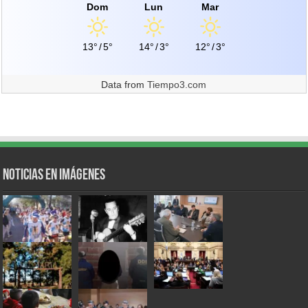
Dom
Lun
Mar
13°
/
5°
14°
/
3°
12°
/
3°
Data from
Tiempo3.com
Noticias en Imágenes