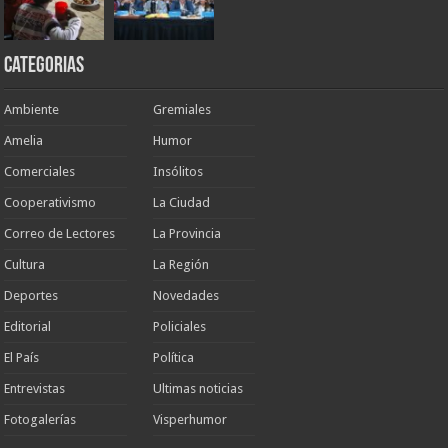
Categorias
Ambiente
Gremiales
Amelia
Humor
Comerciales
Insólitos
Cooperativismo
La Ciudad
Correo de Lectores
La Provincia
Cultura
La Región
Deportes
Novedades
Editorial
Policiales
El País
Política
Entrevistas
Ultimas noticias
Fotogalerías
Visperhumor