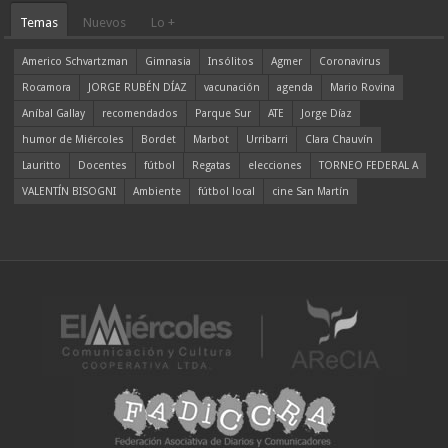
Temas
Nuevos
Lo +
Americo Schvartzman
Gimnasia
Insólitos
Agmer
Coronavirus
Rocamora
JORGE RUBÉN DÍAZ
vacunación
agenda
Mario Rovina
Aníbal Gallay
recomendados
Parque Sur
ATE
Jorge Díaz
humor de Miércoles
Bordet
Marbot
Urribarri
Clara Chauvín
Lauritto
Docentes
fútbol
Regatas
elecciones
TORNEO FEDERAL A
VALENTÍN BISOGNI
Ambiente
fútbol local
cine San Martín