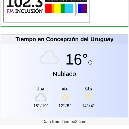
Tiempo en Concepción del Uruguay
16°
C
Nublado
Jue
Vie
Sáb
18°
/
10°
12°
/
5°
14°
/
4°
Data from
Tiempo3.com