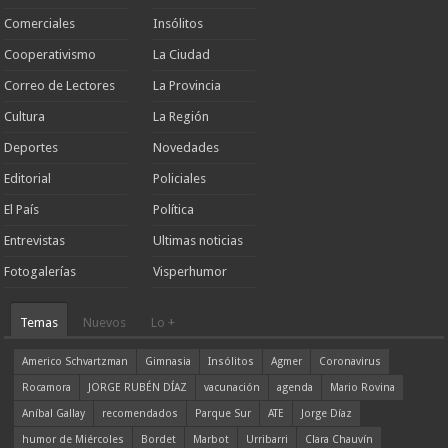
Comerciales
Insólitos
Cooperativismo
La Ciudad
Correo de Lectores
La Provincia
Cultura
La Región
Deportes
Novedades
Editorial
Policiales
El País
Política
Entrevistas
Ultimas noticias
Fotogalerías
Visperhumor
Temas
Nuevos
Lo +
Americo Schvartzman
Gimnasia
Insólitos
Agmer
Coronavirus
Rocamora
JORGE RUBÉN DÍAZ
vacunación
agenda
Mario Rovina
Aníbal Gallay
recomendados
Parque Sur
ATE
Jorge Díaz
humor de Miércoles
Bordet
Marbot
Urribarri
Clara Chauvín