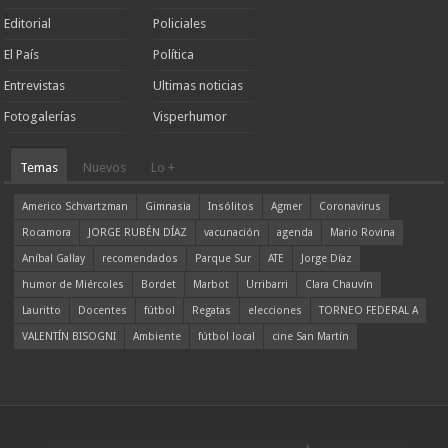
Editorial
Policiales
El País
Política
Entrevistas
Ultimas noticias
Fotogalerías
Visperhumor
Temas
Nuevos
Lo +
Americo Schvartzman
Gimnasia
Insólitos
Agmer
Coronavirus
Rocamora
JORGE RUBÉN DÍAZ
vacunación
agenda
Mario Rovina
Aníbal Gallay
recomendados
Parque Sur
ATE
Jorge Díaz
humor de Miércoles
Bordet
Marbot
Urribarri
Clara Chauvín
Lauritto
Docentes
fútbol
Regatas
elecciones
TORNEO FEDERAL A
VALENTÍN BISOGNI
Ambiente
fútbol local
cine San Martín