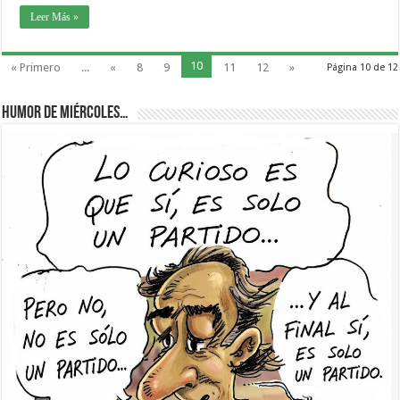
Leer Más »
10
« Primero
...
«
8
9
11
12
»
Página 10 de 12
Humor de Miércoles…