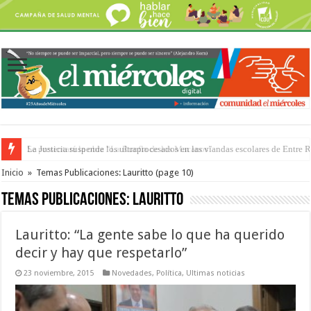
Se presentará la obra “La Runfla de los Macanos”
Inicio
»
Temas Publicaciones: Lauritto
(page 10)
Temas Publicaciones:
Lauritto
Lauritto: “La gente sabe lo que ha querido
decir y hay que respetarlo”
23 noviembre, 2015
Novedades
,
Política
,
Ultimas noticias