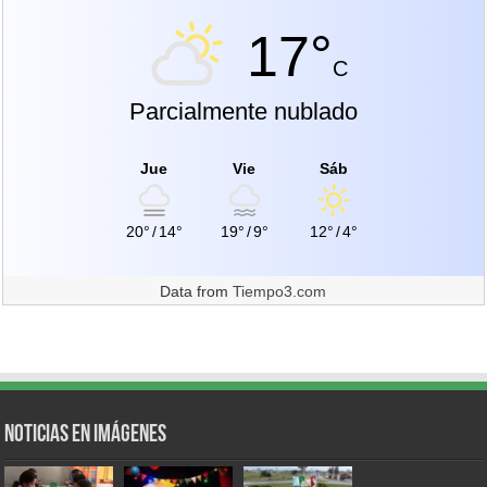
17°
C
Parcialmente nublado
Jue
Vie
Sáb
20°
/
14°
19°
/
9°
12°
/
4°
Data from
Tiempo3.com
Noticias en Imágenes