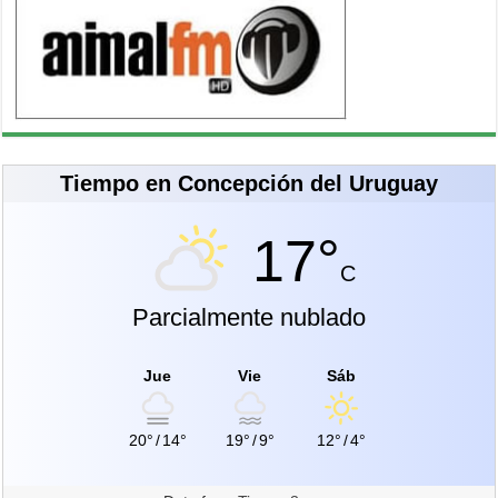
Tiempo en Concepción del Uruguay
17°
C
Parcialmente nublado
Jue
Vie
Sáb
20°
/
14°
19°
/
9°
12°
/
4°