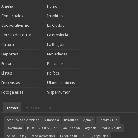
Amelia
Humor
Comerciales
Insólitos
Cooperativismo
La Ciudad
Correo de Lectores
La Provincia
Cultura
La Región
Deportes
Novedades
Editorial
Policiales
El País
Política
Entrevistas
Ultimas noticias
Fotogalerías
Visperhumor
Temas
Nuevos
Lo +
Americo Schvartzman
Gimnasia
Insólitos
Agmer
Coronavirus
Rocamora
JORGE RUBÉN DÍAZ
vacunación
agenda
Mario Rovina
Aníbal Gallay
recomendados
Parque Sur
ATE
Jorge Díaz