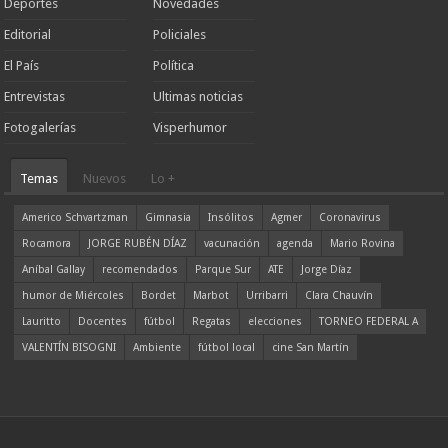
Deportes
Novedades
Editorial
Policiales
El País
Política
Entrevistas
Ultimas noticias
Fotogalerías
Visperhumor
Temas
Nuevos
Lo +
Americo Schvartzman
Gimnasia
Insólitos
Agmer
Coronavirus
Rocamora
JORGE RUBÉN DÍAZ
vacunación
agenda
Mario Rovina
Aníbal Gallay
recomendados
Parque Sur
ATE
Jorge Díaz
humor de Miércoles
Bordet
Marbot
Urribarri
Clara Chauvín
Lauritto
Docentes
fútbol
Regatas
elecciones
TORNEO FEDERAL A
VALENTÍN BISOGNI
Ambiente
fútbol local
cine San Martín