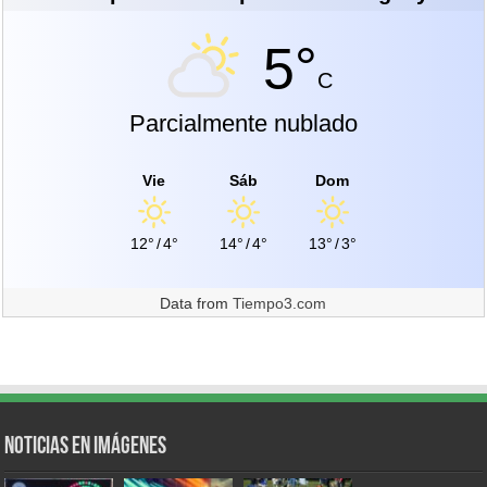
5°
C
Parcialmente nublado
Vie
Sáb
Dom
12°
/
4°
14°
/
4°
13°
/
3°
Data from
Tiempo3.com
Noticias en Imágenes