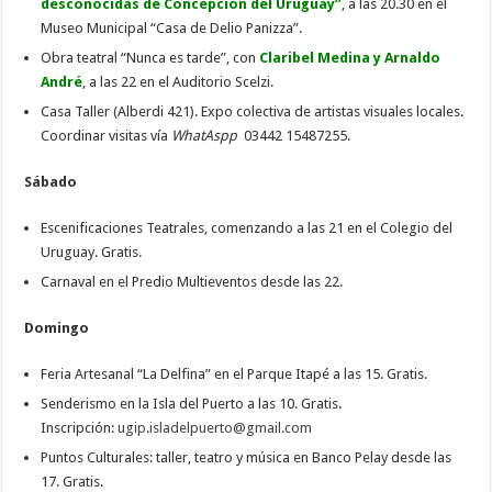
desconocidas de Concepción del Uruguay”
, a las 20.30 en el
Museo Municipal “Casa de Delio Panizza”.
Obra teatral “Nunca es tarde”, con
Claribel Medina y Arnaldo
André
, a las 22 en el Auditorio Scelzi.
Casa Taller (Alberdi 421). Expo colectiva de artistas visuales locales.
Coordinar visitas vía
WhatAspp
03442 15487255.
Sábado
Escenificaciones Teatrales, comenzando a las 21 en el Colegio del
Uruguay. Gratis.
Carnaval en el Predio Multieventos desde las 22.
Domingo
Feria Artesanal “La Delfina” en el Parque Itapé a las 15. Gratis.
Senderismo en la Isla del Puerto a las 10. Gratis.
Inscripción:
ugip.isladelpuerto@gmail.com
Puntos Culturales: taller, teatro y música en Banco Pelay desde las
17. Gratis.