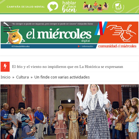
El frío y el viento no impidieron que en La Histórica se expresaran
OSER: Frigerio aseguró que mejoraron el servicio, redujeron el déficit e
Inicio
»
Cultura
»
Un finde con varias actividades