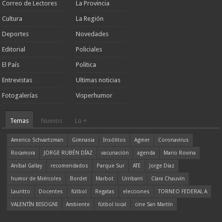
Correo de Lectores
La Provincia
Cultura
La Región
Deportes
Novedades
Editorial
Policiales
El País
Política
Entrevistas
Ultimas noticias
Fotogalerías
Visperhumor
Temas
Nuevos
Lo +
Americo Schvartzman
Gimnasia
Insólitos
Agmer
Coronavirus
Rocamora
JORGE RUBÉN DÍAZ
vacunación
agenda
Mario Rovina
Aníbal Gallay
recomendados
Parque Sur
ATE
Jorge Díaz
humor de Miércoles
Bordet
Marbot
Urribarri
Clara Chauvín
Lauritto
Docentes
fútbol
Regatas
elecciones
TORNEO FEDERAL A
VALENTÍN BISOGNI
Ambiente
fútbol local
cine San Martín