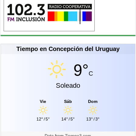
Tiempo en Concepción del Uruguay
9°
C
Soleado
Vie
Sáb
Dom
12°
/
5°
14°
/
5°
13°
/
3°
Data from
Tiempo3.com