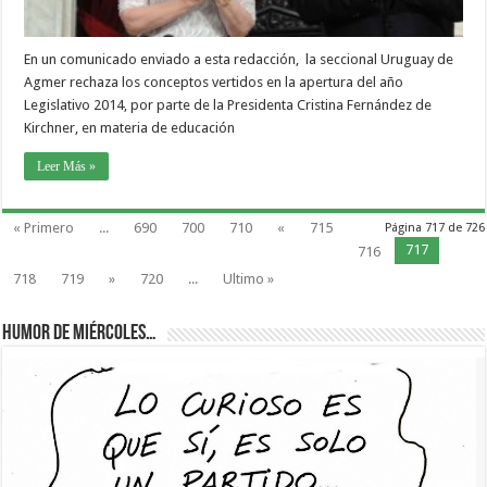
En un comunicado enviado a esta redacción, la seccional Uruguay de
Agmer rechaza los conceptos vertidos en la apertura del año
Legislativo 2014, por parte de la Presidenta Cristina Fernández de
Kirchner, en materia de educación
Leer Más »
« Primero
...
690
700
710
«
715
Página 717 de 726
717
716
718
719
»
720
...
Ultimo »
Humor de Miércoles…