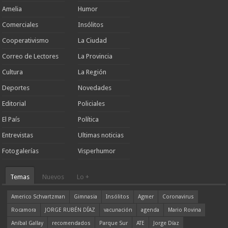
Amelia
Humor
Comerciales
Insólitos
Cooperativismo
La Ciudad
Correo de Lectores
La Provincia
Cultura
La Región
Deportes
Novedades
Editorial
Policiales
El País
Política
Entrevistas
Ultimas noticias
Fotogalerías
Visperhumor
Temas
Nuevos
Lo +
Americo Schvartzman
Gimnasia
Insólitos
Agmer
Coronavirus
Rocamora
JORGE RUBÉN DÍAZ
vacunación
agenda
Mario Rovina
Aníbal Gallay
recomendados
Parque Sur
ATE
Jorge Díaz