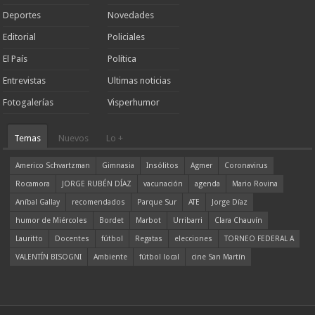
Deportes
Novedades
Editorial
Policiales
El País
Política
Entrevistas
Ultimas noticias
Fotogalerías
Visperhumor
Temas
Nuevos
Lo +
Americo Schvartzman
Gimnasia
Insólitos
Agmer
Coronavirus
Rocamora
JORGE RUBÉN DÍAZ
vacunación
agenda
Mario Rovina
Aníbal Gallay
recomendados
Parque Sur
ATE
Jorge Díaz
humor de Miércoles
Bordet
Marbot
Urribarri
Clara Chauvín
Lauritto
Docentes
fútbol
Regatas
elecciones
TORNEO FEDERAL A
VALENTÍN BISOGNI
Ambiente
fútbol local
cine San Martín