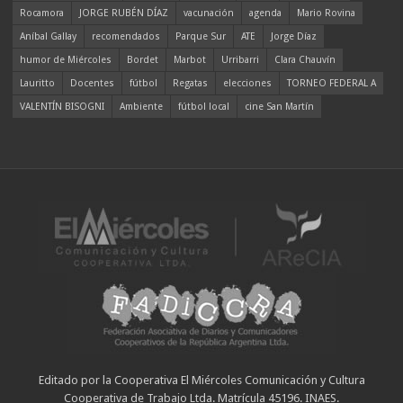
Rocamora
JORGE RUBÉN DÍAZ
vacunación
agenda
Mario Rovina
Aníbal Gallay
recomendados
Parque Sur
ATE
Jorge Díaz
humor de Miércoles
Bordet
Marbot
Urribarri
Clara Chauvín
Lauritto
Docentes
fútbol
Regatas
elecciones
TORNEO FEDERAL A
VALENTÍN BISOGNI
Ambiente
fútbol local
cine San Martín
Editado por la Cooperativa El Miércoles Comunicación y Cultura
Cooperativa de Trabajo Ltda. Matrícula 45196. INAES.