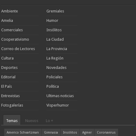
Ambiente
Gremiales
Amelia
Humor
Comerciales
Insólitos
Cooperativismo
La Ciudad
Correo de Lectores
La Provincia
Cultura
La Región
Deportes
Novedades
Editorial
Policiales
El País
Política
Entrevistas
Ultimas noticias
Fotogalerías
Visperhumor
Temas
Nuevos
Lo +
Americo Schvartzman
Gimnasia
Insólitos
Agmer
Coronavirus