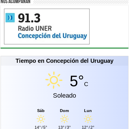
Nos acompañan
Tiempo en Concepción del Uruguay
5°
C
Soleado
Sáb
Dom
Lun
14°
/
5°
13°
/
3°
12°
/
2°