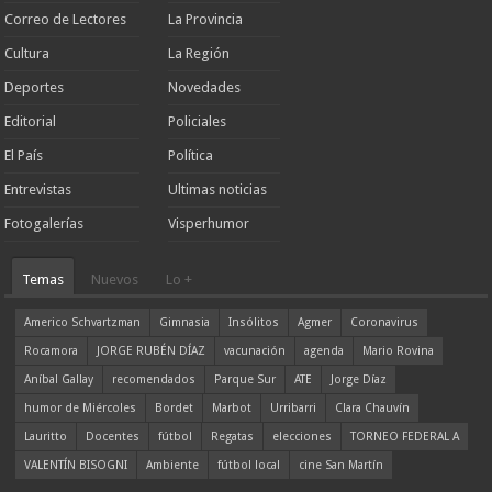
Correo de Lectores
La Provincia
Cultura
La Región
Deportes
Novedades
Editorial
Policiales
El País
Política
Entrevistas
Ultimas noticias
Fotogalerías
Visperhumor
Temas
Nuevos
Lo +
Americo Schvartzman
Gimnasia
Insólitos
Agmer
Coronavirus
Rocamora
JORGE RUBÉN DÍAZ
vacunación
agenda
Mario Rovina
Aníbal Gallay
recomendados
Parque Sur
ATE
Jorge Díaz
humor de Miércoles
Bordet
Marbot
Urribarri
Clara Chauvín
Lauritto
Docentes
fútbol
Regatas
elecciones
TORNEO FEDERAL A
VALENTÍN BISOGNI
Ambiente
fútbol local
cine San Martín