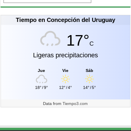
Tiempo en Concepción del Uruguay
17°
C
Ligeras precipitaciones
Jue
Vie
Sáb
18°
/
9°
12°
/
4°
14°
/
5°
Data from
Tiempo3.com