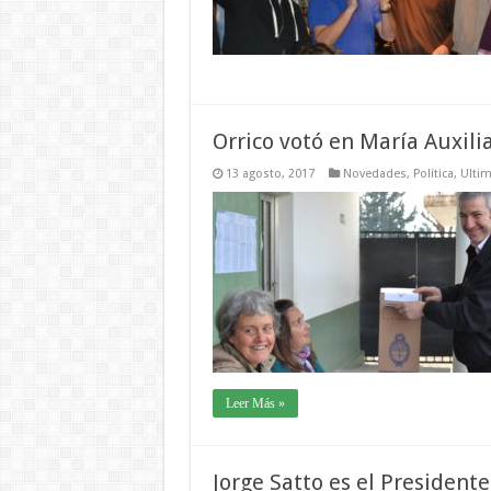
Orrico votó en María Auxili
13 agosto, 2017
Novedades
,
Política
,
Ultim
Leer Más »
Jorge Satto es el Presiden