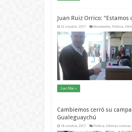
Juan Ruiz Orrico: "Estamos 
22 octubre, 2017
Novedades
,
Política
,
Ulti
Leer Más »
Cambiemos cerró su campañ
Gualeguaychú
18 octubre, 2017
Política
,
Ultimas noticias