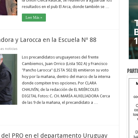
la Unión Cívica Radical, se reunieron a aguardar los
resultados en el pub El Arca, donde también se …
Leer Más »
adora y Larocca en la Escuela Nº 88
as noticias
Los precandidatos uruguayenses del frente
Cambiemos, Juan Orrico (Lista 502 A) y Francisco
"Pancho Larocca" (LISTA 502 B) emitieron su voto
Parti
hoy por la mañana, dentro del marco de la interna
donde compiten tres opciones. Por CLARA
CHAUVÍN, de la redacción de EL MIÉRCOLES
DIGITAL Fotos: C. CH. MARÍA AUXILIADORA Cerca
de las 9 de la mañana, el precandidato a …
te del PRO en el departamento Uruguay