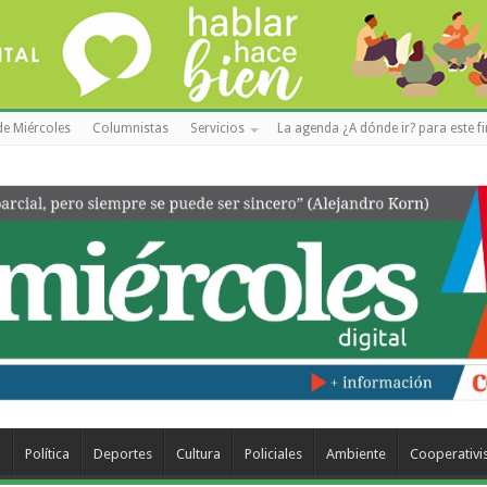
de Miércoles
Columnistas
Servicios
La agenda ¿A dónde ir? para este f
a
Política
Deportes
Cultura
Policiales
Ambiente
Cooperativ