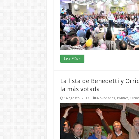
Leer Más »
La lista de Benedetti y Orr
la más votada
14 agosto, 2017
Novedades
,
Política
,
Ultim