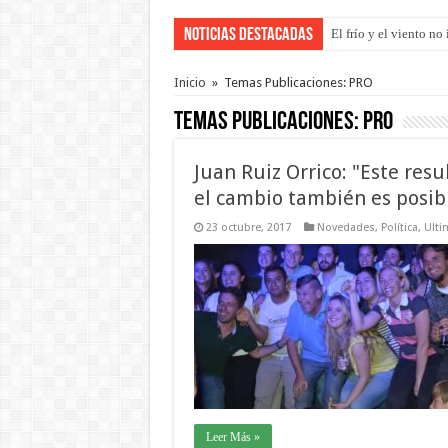
Noticias Destacadas
OSER: Frigerio asegu
Inicio
»
Temas Publicaciones: PRO
Temas Publicaciones:
PRO
Juan Ruiz Orrico: "Este re
el cambio también es posib
23 octubre, 2017
Novedades
,
Política
,
Ulti
Leer Más »