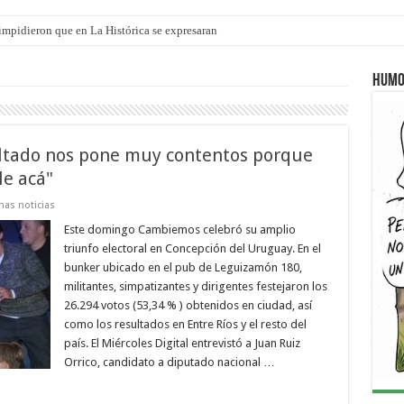
ró que mejoraron el servicio, redujeron el déficit en un 30% y anunció un vademé
Humo
sultado nos pone muy contentos porque
le acá"
mas noticias
Este domingo Cambiemos celebró su amplio
triunfo electoral en Concepción del Uruguay. En el
bunker ubicado en el pub de Leguizamón 180,
militantes, simpatizantes y dirigentes festejaron los
26.294 votos (53,34 % ) obtenidos en ciudad, así
como los resultados en Entre Ríos y el resto del
país. El Miércoles Digital entrevistó a Juan Ruiz
Orrico, candidato a diputado nacional …