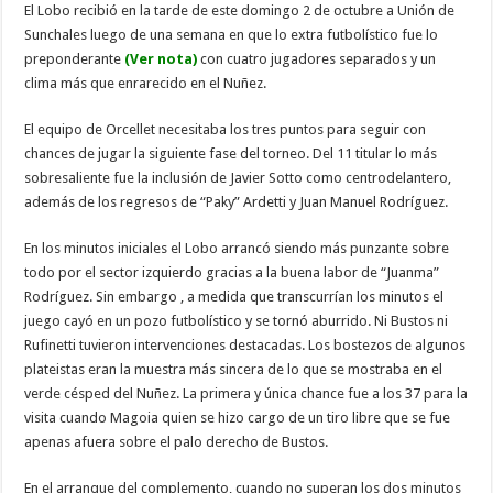
El Lobo recibió en la tarde de este domingo 2 de octubre a Unión de
Sunchales luego de una semana en que lo extra futbolístico fue lo
preponderante
(Ver nota)
con cuatro jugadores separados y un
clima más que enrarecido en el Nuñez.
El equipo de Orcellet necesitaba los tres puntos para seguir con
chances de jugar la siguiente fase del torneo. Del 11 titular lo más
sobresaliente fue la inclusión de Javier Sotto como centrodelantero,
además de los regresos de “Paky” Ardetti y Juan Manuel Rodríguez.
En los minutos iniciales el Lobo arrancó siendo más punzante sobre
todo por el sector izquierdo gracias a la buena labor de “Juanma”
Rodríguez. Sin embargo , a medida que transcurrían los minutos el
juego cayó en un pozo futbolístico y se tornó aburrido. Ni Bustos ni
Rufinetti tuvieron intervenciones destacadas. Los bostezos de algunos
plateistas eran la muestra más sincera de lo que se mostraba en el
verde césped del Nuñez. La primera y única chance fue a los 37 para la
visita cuando Magoia quien se hizo cargo de un tiro libre que se fue
apenas afuera sobre el palo derecho de Bustos.
En el arranque del complemento, cuando no superan los dos minutos