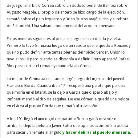
de juego, el árbitro Correa cobró un dudoso penal de Benítez sobre
Augusto Magoia. El propio delantero se hizo cargo de la ejecución,
remató sobre el palo izquierdo y Brian Bustos atajó el tiro y el rebote
de Schonfeld. Una salvada monumental del arquero mensana
En los minutos siguientes al penal el juego se hizo de ida y vuelta.
Primero lo tuvo Gimnasia luego de un rebote que le quedó a Rouzies y
que no pudo definir ante tantas piernas del “bicho verde”. Unión lo
tuvo a los 10 pero cuando se disponía a definir Otero apareció Rafael
Ríos para cortar el remate y mandarla al córner.
Lo mejor de Gimnasia en ataque llegó luego del ingreso del juvenil
Francisco Borda. Cuando iban 17´recuperó una pelota que parecía
que moría en el lateral, se la dejó a García que disparó abajo y
Rufinetti mandó al tiro de esquina. De ese córner le quedó una pelota
en el área al propio Borda que remató al travesaño.
A los 19´ llegó el único gol del partido: Borda ganó otra vez de
arriba, le dejó la pelota a Javier Sotto que apenas acomodó la pelota
para sacar un remate al ángul
o
y hacer delirar al pueblo mensana
.