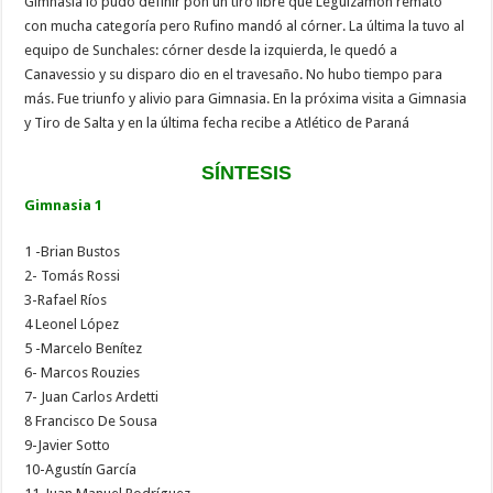
Gimnasia lo pudo definir pon un tiro libre que Leguizamón remató
con mucha categoría pero Rufino mandó al córner. La última la tuvo al
equipo de Sunchales: córner desde la izquierda, le quedó a
Canavessio y su disparo dio en el travesaño. No hubo tiempo para
más. Fue triunfo y alivio para Gimnasia. En la próxima visita a Gimnasia
y Tiro de Salta y en la última fecha recibe a Atlético de Paraná
SÍNTESIS
Gimnasia 1
1 -Brian Bustos
2- Tomás Rossi
3-Rafael Ríos
4 Leonel López
5 -Marcelo Benítez
6- Marcos Rouzies
7- Juan Carlos Ardetti
8 Francisco De Sousa
9-Javier Sotto
10-Agustín García