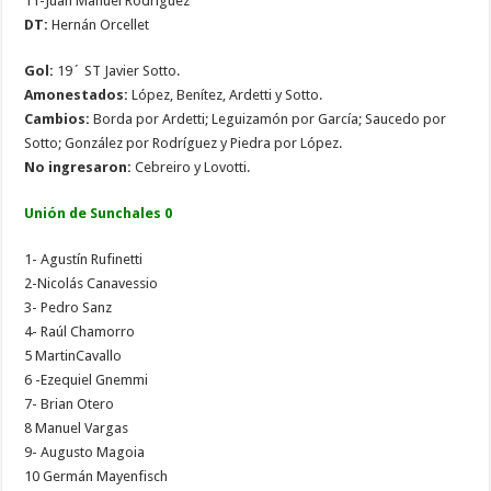
11-Juan Manuel Rodríguez
DT:
Hernán Orcellet
Gol:
19´ ST Javier Sotto.
Amonestados:
López, Benítez, Ardetti y Sotto.
Cambios:
Borda por Ardetti; Leguizamón por García; Saucedo por
Sotto; González por Rodríguez y Piedra por López.
No ingresaron:
Cebreiro y Lovotti.
Unión de Sunchales 0
1- Agustín Rufinetti
2-Nicolás Canavessio
3- Pedro Sanz
4- Raúl Chamorro
5 MartinCavallo
6 -Ezequiel Gnemmi
7- Brian Otero
8 Manuel Vargas
9- Augusto Magoia
10 Germán Mayenfisch